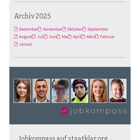
Archiv 2025
Dezember
November
Oktober
September
August
Juli
Juni
Mai
April
März
Februar
Januar
Jobkompass auf staatklar.org