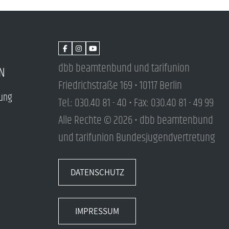
dbb beamtenbund und tarifunion
N
Friedrichstraße 169 • 10117 Berlin
tung
Tel.: 030.40 81 - 40 • Fax: 030.40 81 - 49 99
Alle Rechte © 2026 • dbb beamtenbund
und tarifunion Bundesjugendvertretung
DATENSCHUTZ
IMPRESSUM