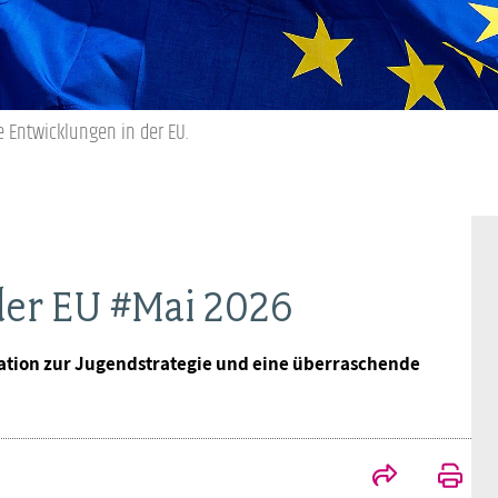
Ideencampus
Landesjugendbünde
Akademie
Parlamentarisches Sommerfest
Verlag
e Entwicklungen in der EU.
der EU #Mai 2026
ation zur Jugendstrategie und eine überraschende