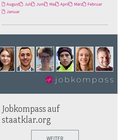
August
Juli
Juni
Mai
April
März
Februar
Januar
Jobkompass auf
staatklar.org
WEITER