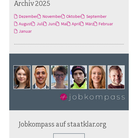
Archiv 2025
Dezember
November
Oktober
September
August
Juli
Juni
Mai
April
März
Februar
Januar
Jobkompass auf staatklar.org