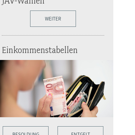
JAV-Wahlen
WEITER
Einkommenstabellen
BESOLDUNG
ENTGELT