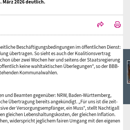
Ideencampus
 März 2026 deutlich.
Landesjugendbünde
Akademie
Parlamentarisches Sommerfest
Verlag
heitliche Beschäftigungsbedingungen im öffentlichen Dienst:
dung übertragen. So sieht es auch der Koalitionsvertrag
 schon über zwei Wochen her und seitens der Staatsregierung
 hoffentlich keine wahltaktischen Überlegungen“, so der BBB-
nstehenden Kommunalwahlen.
innen und Beamten gegenüber: NRW, Baden-Württemberg,
e Übertragung bereits angekündigt. „Für uns ist die zeit-
ive der Versorgungsempfänger, ein Muss“, stellt Nachtigall
 den gleichen Lebenshaltungskosten, der gleichen Inflation.
hen, widerspricht jeglichem fairen Umgang mit den eigenen