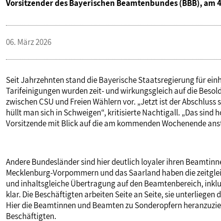
Vorsitzender des Bayerischen Beamtenbundes (BBB), am 4.
VERANSTALTUNGEN UND SEMINARE
06. März 2026
MITGLIEDSCHAFT & SERVICE
Seit Jahrzehnten stand die Bayerische Staatsregierung für ein
Tarifeinigungen wurden zeit- und wirkungsgleich auf die Besol
zwischen CSU und Freien Wählern vor. „Jetzt ist der Abschluss
hüllt man sich in Schweigen“, kritisierte Nachtigall. „Das sind
Vorsitzende mit Blick auf die am kommenden Wochenende a
Andere Bundesländer sind hier deutlich loyaler ihren Beamt
Mecklenburg-Vorpommern und das Saarland haben die zeitgleich
und inhaltsgleiche Übertragung auf den Beamtenbereich, inklus
klar. Die Beschäftigten arbeiten Seite an Seite, sie unterliegen
Hier die Beamtinnen und Beamten zu Sonderopfern heranzuzie
Beschäftigten.