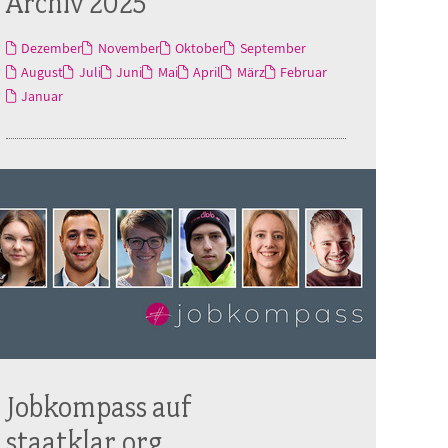
Archiv 2025
Dezember
November
Oktober
September
August
Juli
Juni
Mai
April
März
Februar
Januar
Jobkompass auf
staatklar.org