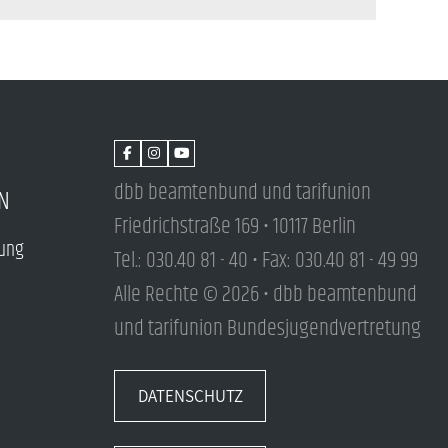
dbb beamtenbund und tarifunion
N
Friedrichstraße 169 • 10117 Berlin
tung
Tel.: 030.40 81 - 40 • Fax: 030.40 81 - 49 99
Alle Rechte © 2026 • dbb beamtenbund
und tarifunion Bundesjugendvertretung
DATENSCHUTZ