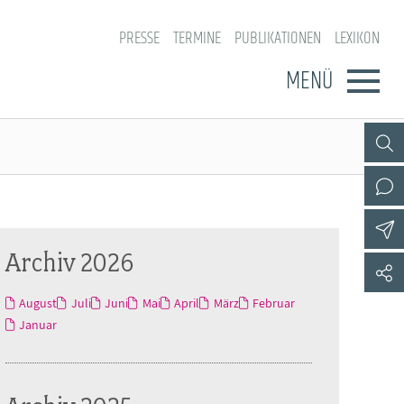
PRESSE
TERMINE
PUBLIKATIONEN
LEXIKON
MENÜ
Archiv 2026
August
Juli
Juni
Mai
April
März
Februar
Januar