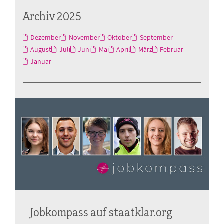
Archiv 2025
Dezember
November
Oktober
September
August
Juli
Juni
Mai
April
März
Februar
Januar
Jobkompass auf staatklar.org