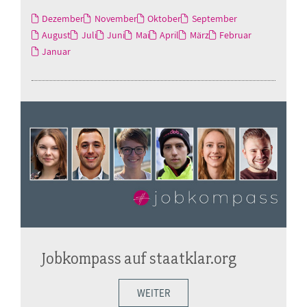
Dezember
November
Oktober
September
August
Juli
Juni
Mai
April
März
Februar
Januar
Jobkompass auf staatklar.org
WEITER