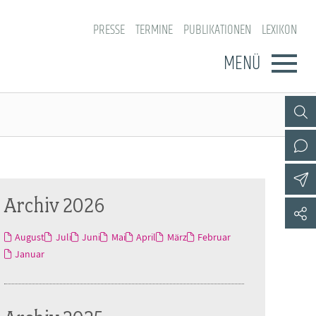
PRESSE
TERMINE
PUBLIKATIONEN
LEXIKON
MENÜ
Archiv 2026
August
Juli
Juni
Mai
April
März
Februar
Januar