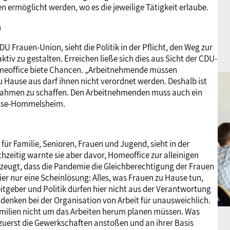
en ermöglicht werden, wo es die jeweilige Tätigkeit erlaube.
n
 Frauen-Union, sieht die Politik in der Pflicht, den Weg zur
ktiv zu gestalten. Erreichen ließe sich dies aus Sicht der CDU-
omeoffice biete Chancen. „Arbeitnehmende müssen
zu Hause aus darf ihnen nicht verordnet werden. Deshalb ist
en Rahmen zu schaffen. Den Arbeitnehmenden muss auch ein
isse-Hommelsheim.
 Familie, Senioren, Frauen und Jugend, sieht in der
hzeitig warnte sie aber davor, Homeoffice zur alleinigen
rzeugt, dass die Pandemie die Gleichberechtigung der Frauen
er nur eine Scheinlösung: Alles, was Frauen zu Hause tun,
itgeber und Politik dürfen hier nicht aus der Verantwortung
nken bei der Organisation von Arbeit für unausweichlich.
milien nicht um das Arbeiten herum planen müssen. Was
zuerst die Gewerkschaften anstoßen und an ihrer Basis