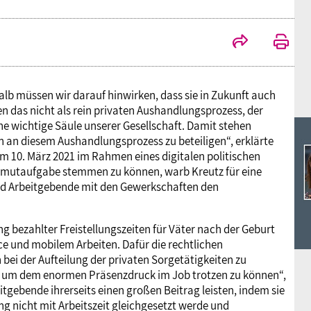
Ideencampus
Landesjugendbünde
Akademie
Parlamentarisches Sommerfest
Verlag
b müssen wir darauf hinwirken, dass sie in Zukunft auch
n das nicht als rein privaten Aushandlungsprozess, der
ine wichtige Säule unserer Gesellschaft. Damit stehen
ich an diesem Aushandlungsprozess zu beteiligen“, erklärte
m 10. März 2021 im Rahmen eines digitalen politischen
mutaufgabe stemmen zu können, warb Kreutz für eine
 und Arbeitgebende mit den Gewerkschaften den
 bezahlter Freistellungszeiten für Väter nach der Geburt
ce und mobilem Arbeiten. Dafür die rechtlichen
ei der Aufteilung der privaten Sorgetätigkeiten zu
t, um dem enormen Präsenzdruck im Job trotzen zu können“,
itgebende ihrerseits einen großen Beitrag leisten, indem sie
ung nicht mit Arbeitszeit gleichgesetzt werde und