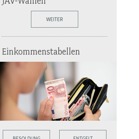
JAV-Wahlen
WEITER
Einkommenstabellen
BESOLDUNG
ENTGELT