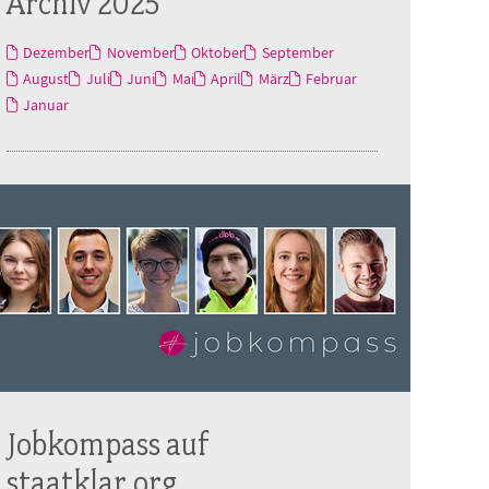
Archiv 2025
Dezember
November
Oktober
September
August
Juli
Juni
Mai
April
März
Februar
Januar
Jobkompass auf
staatklar.org