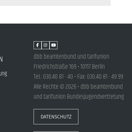
dbb beamtenbund und tarifunion
N
Friedrichstraße 169 • 10117 Berlin
tung
Tel.: 030.40 81 - 40 • Fax: 030.40 81 - 49 99
Alle Rechte © 2026 • dbb beamtenbund
und tarifunion Bundesjugendvertretung
DATENSCHUTZ