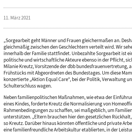
VERANSTALTUNGEN UND SEMINARE
11. März 2021
MITGLIEDSCHAFT & SERVICE
„Sorgearbeit geht Männer und Frauen gleichermaßen an. Deshal
gleichmäßig zwischen den Geschlechtern verteilt wird. Wir sehe
innerhalb der Familie stattfindet. Unbezahlte Sorgearbeit ist e
politische und wirtschaftliche Akteure ebenso in der Pflicht, s
Milanie Kreutz, Vorsitzende der dbb bundesfrauenvertretung, a
Frühstücks mit Abgeordneten des Bundestages. Um diese Mam
konzertierte „Aktion Equal Care“, bei der Politik, Verwaltung
Schulterschluss wagen.
Neben familienpolitischen Maßnahmen, wie etwa der Einführung
eines Kindes, forderte Kreutz die Normalisierung von Homeoffi
Rahmenbedingungen zu schaffen, sei maßgeblich, um Familien b
unterstützen. „Eltern brauchen hier den gesetzlichen Rückhal
so Kreutz. Darüber hinaus könnten öffentliche und private Arbe
eine familienfreundliche Arbeitskultur etablierten, in der Leist