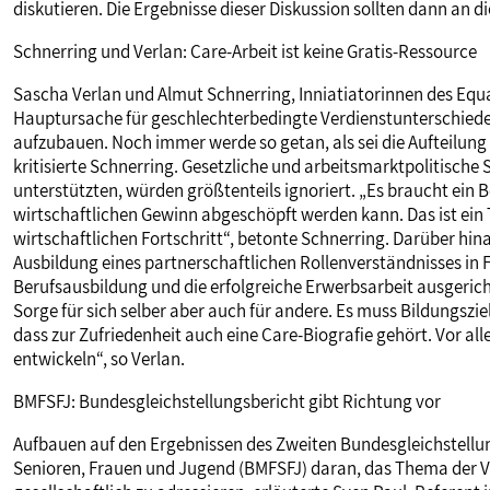
diskutieren. Die Ergebnisse dieser Diskussion sollten dann an d
Schnerring und Verlan: Care-Arbeit ist keine Gratis-Ressource
Sascha Verlan und Almut Schnerring, Inniatiatorinnen des Equ
Hauptursache für geschlechterbedingte Verdienstunterschiede
aufzubauen. Noch immer werde so getan, als sei die Aufteilung 
kritisierte Schnerring. Gesetzliche und arbeitsmarktpolitische 
unterstützten, würden größtenteils ignoriert. „Es braucht ein B
wirtschaftlichen Gewinn abgeschöpft werden kann. Das ist ein 
wirtschaftlichen Fortschritt“, betonte Schnerring. Darüber hina
Ausbildung eines partnerschaftlichen Rollenverständnisses in F
Berufsausbildung und die erfolgreiche Erwerbsarbeit ausgerich
Sorge für sich selber aber auch für andere. Es muss Bildungszie
dass zur Zufriedenheit auch eine Care-Biografie gehört. Vor a
entwickeln“, so Verlan.
BMFSFJ: Bundesgleichstellungsbericht gibt Richtung vor
Aufbauen auf den Ergebnissen des Zweiten Bundesgleichstellun
Senioren, Frauen und Jugend (BMFSFJ) daran, das Thema der Ve