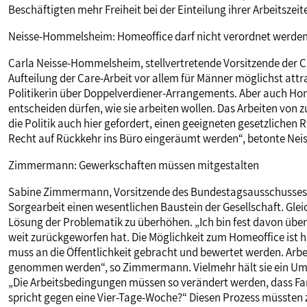
Beschäftigten mehr Freiheit bei der Einteilung ihrer Arbeitszeit
Neisse-Hommelsheim: Homeoffice darf nicht verordnet werde
Carla Neisse-Hommelsheim, stellvertretende Vorsitzende der CDU
Aufteilung der Care-Arbeit vor allem für Männer möglichst attra
Politikerin über Doppelverdiener-Arrangements. Aber auch H
entscheiden dürfen, wie sie arbeiten wollen. Das Arbeiten von 
die Politik auch hier gefordert, einen geeigneten gesetzlich
Recht auf Rückkehr ins Büro eingeräumt werden“, betonte Ne
Zimmermann: Gewerkschaften müssen mitgestalten
Sabine Zimmermann, Vorsitzende des Bundestagsausschusses für
Sorgearbeit einen wesentlichen Baustein der Gesellschaft. Gleic
Lösung der Problematik zu überhöhen. „Ich bin fest davon übe
weit zurückgeworfen hat. Die Möglichkeit zum Homeoffice ist hi
muss an die Öffentlichkeit gebracht und bewertet werden. Arbe
genommen werden“, so Zimmermann. Vielmehr hält sie ein Umde
„Die Arbeitsbedingungen müssen so verändert werden, dass Fa
spricht gegen eine Vier-Tage-Woche?“ Diesen Prozess müssten 