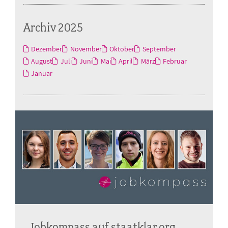
Archiv 2025
Dezember
November
Oktober
September
August
Juli
Juni
Mai
April
März
Februar
Januar
Jobkompass auf staatklar.org