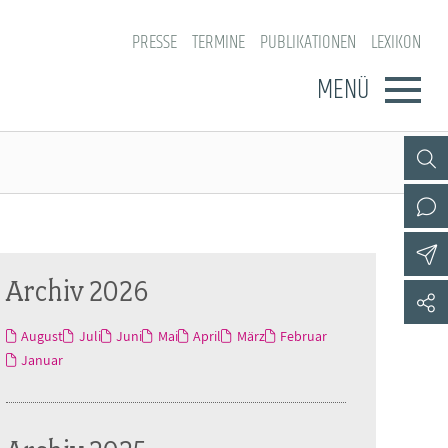
PRESSE
TERMINE
PUBLIKATIONEN
LEXIKON
MENÜ
Archiv 2026
August
Juli
Juni
Mai
April
März
Februar
Januar