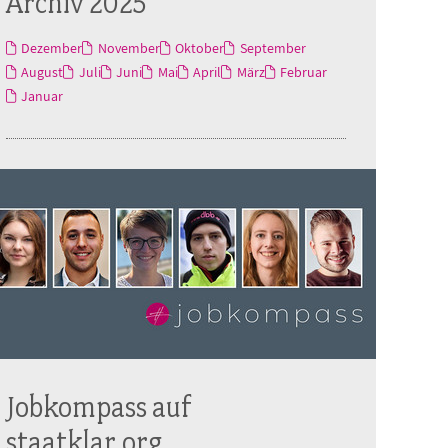
Archiv 2025
Dezember
November
Oktober
September
August
Juli
Juni
Mai
April
März
Februar
Januar
Jobkompass auf
staatklar.org