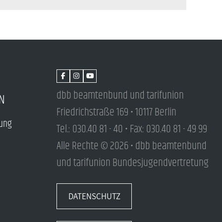
dbb beamtenbund und tarifunion
N
Friedrichstraße 169 • 10117 Berlin
tung
Tel.: 030.40 81 - 40 • Fax: 030.40 81 - 49 99
Alle Rechte © 2026 • dbb beamtenbund
und tarifunion Bundesjugendvertretung
DATENSCHUTZ