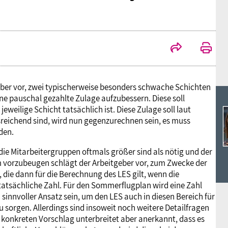
Ideencampus
Landesjugendbünde
Akademie
Parlamentarisches Sommerfest
Verlag
eber vor, zwei typischerweise besonders schwache Schichten
e pauschal gezahlte Zulage aufzubessern. Diese soll
weilige Schicht tatsächlich ist. Diese Zulage soll laut
sreichend sind, wird nun gegenzurechnen sein, es muss
den.
die Mitarbeitergruppen oftmals größer sind als nötig und der
m vorzubeugen schlägt der Arbeitgeber vor, zum Zwecke der
die dann für die Berechnung des LES gilt, wenn die
en tatsächliche Zahl. Für den Sommerflugplan wird eine Zahl
 sinnvoller Ansatz sein, um den LES auch in diesen Bereich für
zu sorgen. Allerdings sind insoweit noch weitere Detailfragen
n konkreten Vorschlag unterbreitet aber anerkannt, dass es