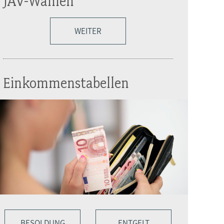
JAV-Wahlen
WEITER
Einkommenstabellen
BESOLDUNG
ENTGELT