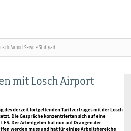
osch Airport Service Stuttgart
ÜBER DIE DBB JUGEND - ÜBERBLICK
AUSBILDUNGSINFORMATIONEN - ÜBERBLICK
VERANSTALTUNGEN UND SEMINARE -
MITGLIEDSCHAFT & SERVICE - ÜBERBLICK
ÜBERBLICK
en mit Losch Airport
Gremien
Jugend- und Auszubildendenvertretung
Rechtsschutz
Bundesjugendausschuss
Kontakt
Hochschulen
Vorsorgewerk
 des derzeit fortgeltenden Tarifvertrages mit der Losch
Bundesjugendtag
etzt. Die Gespräche konzentrierten sich auf eine
Mitgliedsgewerkschaften
Jobkompass
Vorteilswelt
 LES. Der Arbeitgeber hat nun auf Drängen der
ffen werden muss und hat für einige Arbeitsbereiche