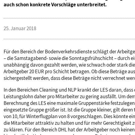
auch schon konkrete Vorschläge unterbreitet.
VERANSTALTUNGEN UND SEMINARE
25. Januar 2018
MITGLIEDSCHAFT & SERVICE
Für den Bereich der Bodenverkehrsdienste schlägt der Arbeitg
– die Samstagabend- sowie die Sonntagsfrühschicht – durch ein
unabhängig davon gezahlt werden, wie schwach oder stark die je
Arbeitgeber 20 EUR pro Schicht betragen. Ob diese Beträge au
sichergestellt werden, dass diese Beträge nicht verrechnet wer
In den Bereichen Cleaning und NLP krankt der LES daran, dass 
Leistungslohn daher pro Mitarbeiter zu gering ausfällt. Um de
Berechnung des LES eine maximale Gruppenstärke festzulegen, 
eingesetzte Gruppe größer ist. Ist die Gruppe kleiner, gilt der
von 10, für Winterflugplan von 8 vorgeschlagen. Dies könnte ein
die Mitarbeiter attraktiv zu halten und für mehr Gerechtigkeit 
zu klären. Für den Bereich DHL hat der Arbeitgeber noch keine