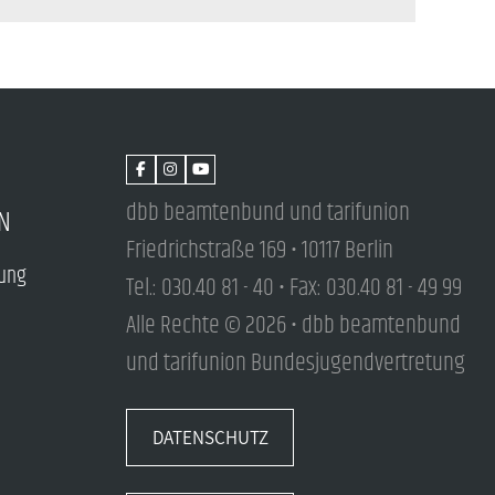
dbb beamtenbund und tarifunion
N
Friedrichstraße 169 • 10117 Berlin
tung
Tel.: 030.40 81 - 40 • Fax: 030.40 81 - 49 99
Alle Rechte © 2026 • dbb beamtenbund
und tarifunion Bundesjugendvertretung
DATENSCHUTZ