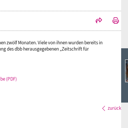
Ideencampus
Landesjugendbünde
Akademie
Parlamentarisches Sommerfest
Verlag
 zwölf Monaten. Viele von ihnen wurden bereits in
tung des dbb herausgegebenen „Zeitschrift für
be (PDF)
zurück