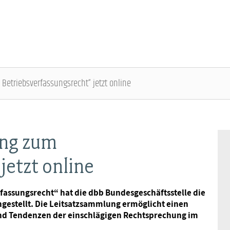
Betriebsverfassungsrecht“ jetzt online
ÜBER DIE DBB JUGEND - ÜBERBLICK
AUSBILDUNGSINFORMATIONEN - ÜBERBLICK
VERANSTALTUNGEN UND SEMINARE -
MITGLIEDSCHAFT & SERVICE - ÜBERBLICK
ÜBERBLICK
ung zum
Gremien
Jugend- und Auszubildendenvertretung
Rechtsschutz
jetzt online
Bundesjugendausschuss
Kontakt
Hochschulen
Vorsorgewerk
fassungsrecht“ hat die dbb Bundesgeschäftsstelle die
Bundesjugendtag
estellt. Die Leitsatzsammlung ermöglicht einen
Mitgliedsgewerkschaften
Jobkompass
Vorteilswelt
und Tendenzen der einschlägigen Rechtsprechung im