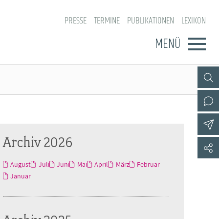
PRESSE
TERMINE
PUBLIKATIONEN
LEXIKON
MENÜ
Archiv 2026
August
Juli
Juni
Mai
April
März
Februar
Januar