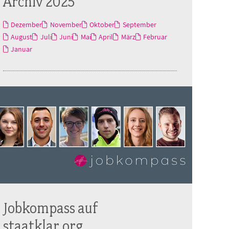
Archiv 2025
Dezember
November
Oktober
September
August
Juli
Juni
Mai
April
März
Februar
Januar
Jobkompass auf
staatklar.org