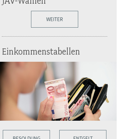
JAV-Wahlen
WEITER
Einkommenstabellen
BESOLDUNG
ENTGELT