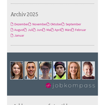
Archiv 2025
Dezember
November
Oktober
September
August
Juli
Juni
Mai
April
März
Februar
Januar