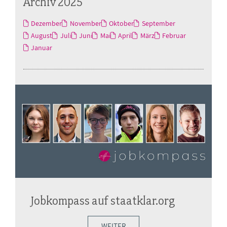
Archiv 2025
Dezember
November
Oktober
September
August
Juli
Juni
Mai
April
März
Februar
Januar
Jobkompass auf staatklar.org
WEITER