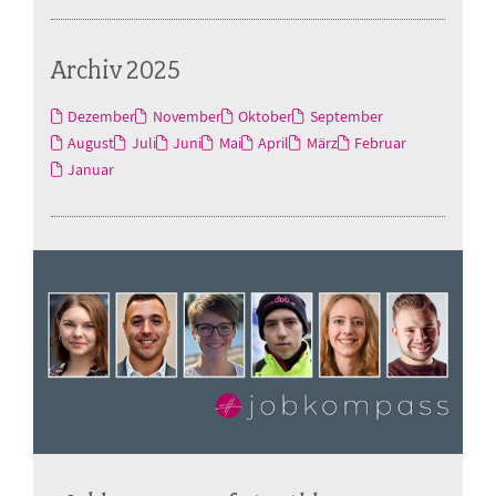
Archiv 2025
Dezember
November
Oktober
September
August
Juli
Juni
Mai
April
März
Februar
Januar