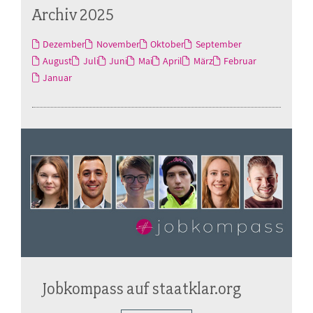
Archiv 2025
Dezember
November
Oktober
September
August
Juli
Juni
Mai
April
März
Februar
Januar
Jobkompass auf staatklar.org