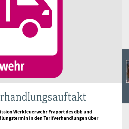
Ideencampus
Landesjugendbünde
Akademie
Parlamentarisches Sommerfest
Verlag
erhandlungsauftakt
ssion Werkfeuerwehr Fraport des dbb und
ndlungstermin in den Tarifverhandlungen über