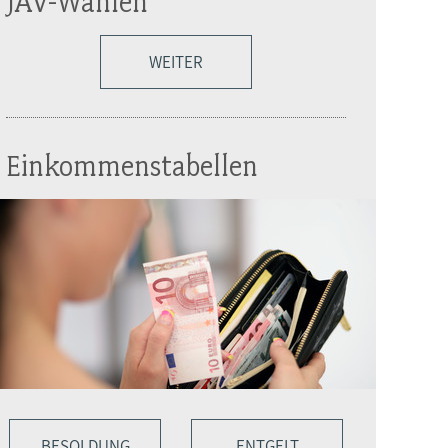
JAV-Wahlen
WEITER
Einkommenstabellen
BESOLDUNG
ENTGELT