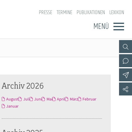
PRESSE
TERMINE
PUBLIKATIONEN
LEXIKON
MENÜ
Archiv 2026
August
Juli
Juni
Mai
April
März
Februar
Januar