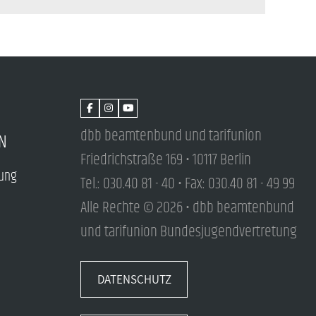
dbb beamtenbund und tarifunion
N
Friedrichstraße 169 • 10117 Berlin
tung
Tel.: 030.40 81 - 40 • Fax: 030.40 81 - 49 99
Alle Rechte © 2026 • dbb beamtenbund
und tarifunion Bundesjugendvertretung
DATENSCHUTZ