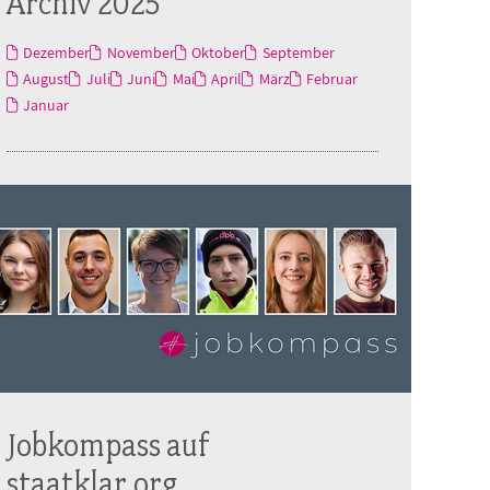
Archiv 2025
Dezember
November
Oktober
September
August
Juli
Juni
Mai
April
März
Februar
Januar
Jobkompass auf
staatklar.org