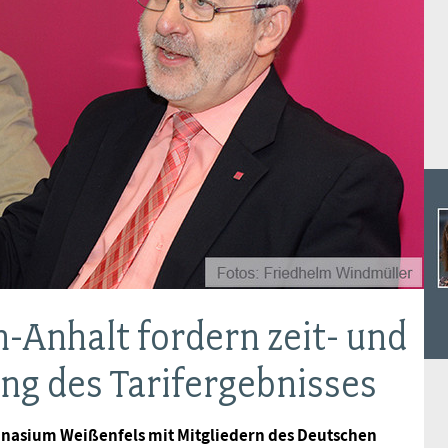
Ideencampus
Landesjugendbünde
Akademie
Parlamentarisches Sommerfest
Verlag
-Anhalt fordern zeit- und
ng des Tarifergebnisses
nasium Weißenfels mit Mitgliedern des Deutschen