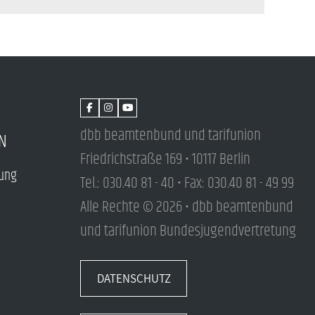
dbb beamtenbund und tarifunion
N
Friedrichstraße 169 • 10117 Berlin
tung
Tel.: 030.40 81 - 40 • Fax: 030.40 81 - 49 99
Alle Rechte © 2026 • dbb beamtenbund
und tarifunion Bundesjugendvertretung
DATENSCHUTZ