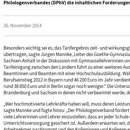
Philologenverbandes (DPhV) die inhaltlichen Forderung
26. November 2014
Besonders wichtig sei es, das Tarifergebnis zeit- und wirkungs
übertragen, sagte Jürgen Mannke, Leiter des Goethe-Gymnasi
Sachsen-Anhalt in der Diskussion mit Gymnasiallehrerinnen und
Tarifeinigung zwischen den Ländern führt zu einer weiteren A
Beamtinnen und Beamten mit einer Hochschulausbildung. Währe
Berufseinstieg 2012 in Bayern rund 46 200 Euro im Jahr verdient
rund 38 850 Euro und in Berlin sogar noch weniger.“ Die Unters
Brandenburg und Sachsen in denen nicht verbeamtet werde, der 
„Wer hochmotivierte Lehrkräfte haben will, muss deren Leistun
sagte Mannke und fügte hinzu: „Der Philologenverband fordert 
viele Lehrerinnen und Lehrer einzustellen, dass an jeder Schul
Unterrichtsversorgung gesichert ist. Außerdem erwarten wir, da
Arbeitnehmer nachkommt und den Kolleginnen und Kollegen eine