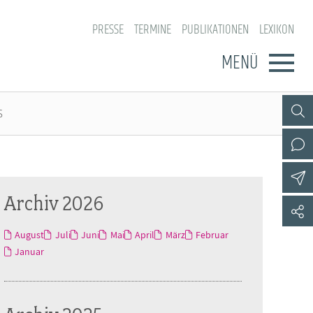
PRESSE
TERMINE
PUBLIKATIONEN
LEXIKON
MENÜ
s
Archiv 2026
August
Juli
Juni
Mai
April
März
Februar
Januar