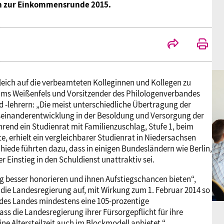
en zur Einkommensrunde 2015.
gleich auf die verbeamteten Kolleginnen und Kollegen zu
ums Weißenfels und Vorsitzender des Philologenverbandes
 -lehrern: „Die meist unterschiedliche Übertragung der
useinanderentwicklung in der Besoldung und Versorgung der
nd ein Studienrat mit Familienzuschlag, Stufe 1, beim
e, erhielt ein vergleichbarer Studienrat in Niedersachsen
chiede führten dazu, dass in einigen Bundesländern wie Berlin,
Einstieg in den Schuldienst unattraktiv sei.
g besser honorieren und ihnen Aufstiegschancen bieten“,
die Landesregierung auf, mit Wirkung zum 1. Februar 2014 so
e des Landes mindestens eine 105-prozentige
ss die Landesregierung ihrer Fürsorgepflicht für ihre
 Altersteilzeit auch im Blockmodell anbietet.“