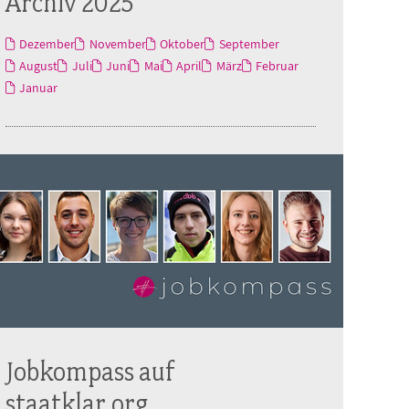
Archiv 2025
Dezember
November
Oktober
September
August
Juli
Juni
Mai
April
März
Februar
Januar
Jobkompass auf
staatklar.org