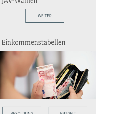
JAV-Wahlen
WEITER
Einkommenstabellen
BESOLDUNG
ENTGELT