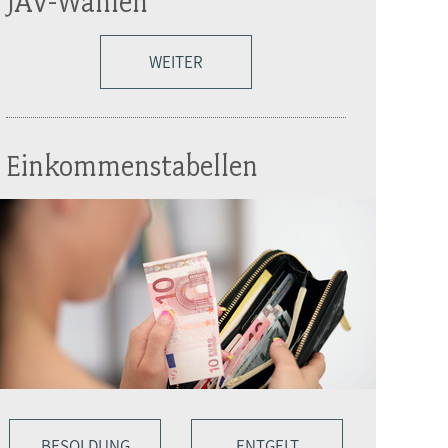
JAV-Wahlen
WEITER
Einkommenstabellen
BESOLDUNG
ENTGELT