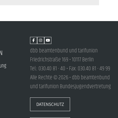
dbb beamtenbund und tarifunion
N
Friedrichstraße 169 • 10117 Berlin
tung
Tel.: 030.40 81 - 40 • Fax: 030.40 81 - 49 99
Alle Rechte © 2026 • dbb beamtenbund
und tarifunion Bundesjugendvertretung
DATENSCHUTZ