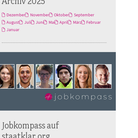
Archiv 2025
Dezember
November
Oktober
September
August
Juli
Juni
Mai
April
März
Februar
Januar
Jobkompass auf
staatklar.org