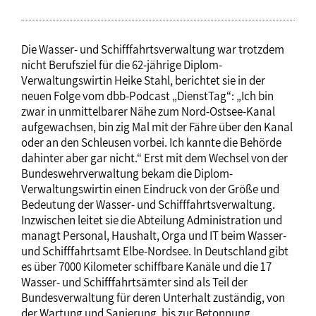
Die Wasser- und Schifffahrtsverwaltung war trotzdem
nicht Berufsziel für die 62-jährige Diplom-
Verwaltungswirtin Heike Stahl, berichtet sie in der
neuen Folge vom dbb-Podcast „DienstTag“: „Ich bin
zwar in unmittelbarer Nähe zum Nord-Ostsee-Kanal
aufgewachsen, bin zig Mal mit der Fähre über den Kanal
oder an den Schleusen vorbei. Ich kannte die Behörde
dahinter aber gar nicht.“ Erst mit dem Wechsel von der
Bundeswehrverwaltung bekam die Diplom-
Verwaltungswirtin einen Eindruck von der Größe und
Bedeutung der Wasser- und Schifffahrtsverwaltung.
Inzwischen leitet sie die Abteilung Administration und
managt Personal, Haushalt, Orga und IT beim Wasser-
und Schifffahrtsamt Elbe-Nordsee. In Deutschland gibt
es über 7000 Kilometer schiffbare Kanäle und die 17
Wasser- und Schifffahrtsämter sind als Teil der
Bundesverwaltung für deren Unterhalt zuständig, von
der Wartung und Sanierung, bis zur Betonnung,