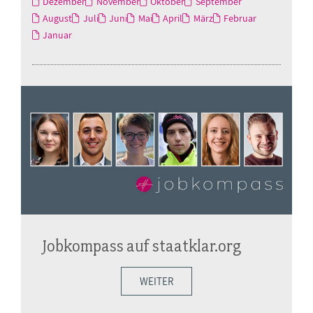
Dezember
November
Oktober
September
August
Juli
Juni
Mai
April
März
Februar
Januar
Jobkompass auf staatklar.org
WEITER