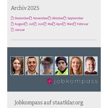
Archiv 2025
Dezember
November
Oktober
September
August
Juli
Juni
Mai
April
März
Februar
Januar
Jobkompass auf staatklar.org