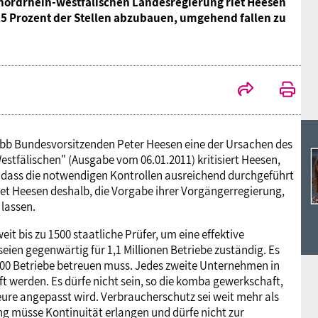
Ideencampus
nordrhein-westfälischen Landesregierung riet Heesen
1,5 Prozent der Stellen abzubauen, umgehend fallen zu
Landesjugendbünde
Akademie
Parlamentarisches Sommerfest
Verlag
 dbb Bundesvorsitzenden Peter Heesen eine der Ursachen des
estfälischen" (Ausgabe vom 06.01.2011) kritisiert Heesen,
, dass die notwendigen Kontrollen ausreichend durchgeführt
et Heesen deshalb, die Vorgabe ihrer Vorgängerregierung,
 lassen.
 bis zu 1500 staatliche Prüfer, um eine effektive
ien gegenwärtig für 1,1 Millionen Betriebe zuständig. Es
000 Betriebe betreuen muss. Jedes zweite Unternehmen in
t werden. Es dürfe nicht sein, so die komba gewerkschaft,
leure angepasst wird. Verbraucherschutz sei weit mehr als
müsse Kontinuität erlangen und dürfe nicht zur