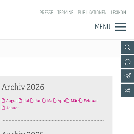
PRESSE
TERMINE
PUBLIKATIONEN
LEXIKON
MENÜ
Archiv 2026
August
Juli
Juni
Mai
April
März
Februar
Januar