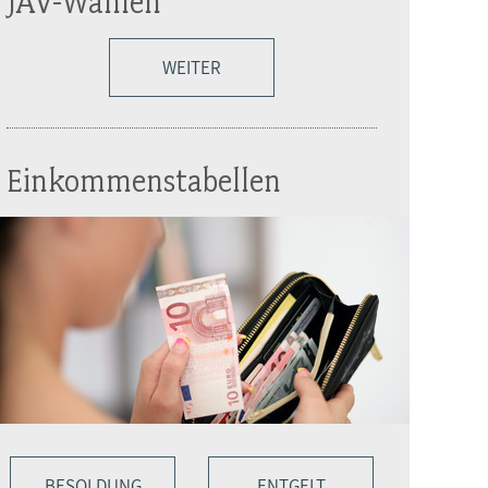
JAV-Wahlen
WEITER
Einkommenstabellen
BESOLDUNG
ENTGELT