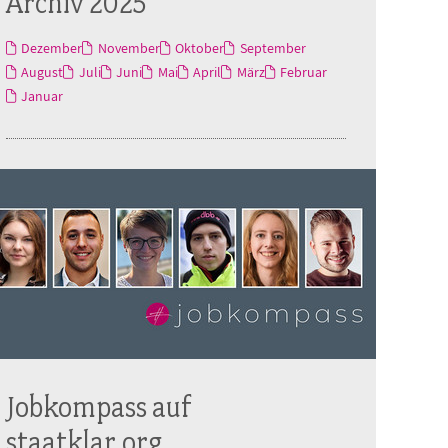
Archiv 2025
Dezember
November
Oktober
September
August
Juli
Juni
Mai
April
März
Februar
Januar
Jobkompass auf
staatklar.org