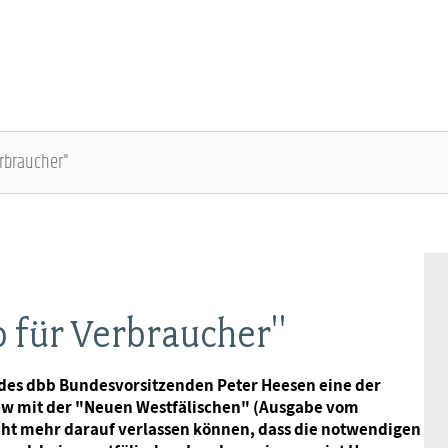
erbraucher"
ÜBER DIE DBB JUGEND - ÜBERBLICK
AUSBILDUNGSINFORMATIONEN - ÜBERBLICK
VERANSTALTUNGEN UND SEMINARE -
MITGLIEDSCHAFT & SERVICE - ÜBERBLICK
ÜBERBLICK
Gremien
Jugend- und Auszubildendenvertretung
Rechtsschutz
Bundesjugendausschuss
o für Verbraucher"
Kontakt
Hochschulen
Vorsorgewerk
Bundesjugendtag
g des dbb Bundesvorsitzenden Peter Heesen eine der
iew mit der "Neuen Westfälischen" (Ausgabe vom
Mitgliedsgewerkschaften
Jobkompass
Vorteilswelt
nicht mehr darauf verlassen können, dass die notwendigen