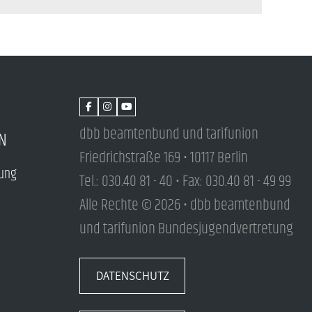
dbb beamtenbund und tarifunion
N
Friedrichstraße 169 • 10117 Berlin
tung
Tel.: 030.40 81 - 40 • Fax: 030.40 81 - 49 99
Alle Rechte © 2026 • dbb beamtenbund
und tarifunion Bundesjugendvertretung
DATENSCHUTZ