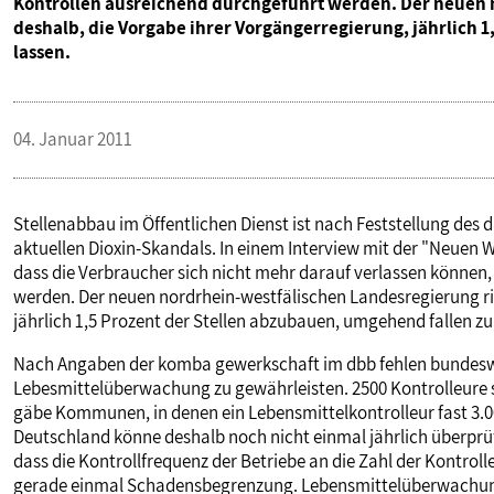
Kontrollen ausreichend durchgeführt werden. Der neuen 
deshalb, die Vorgabe ihrer Vorgängerregierung, jährlich 
VERANSTALTUNGEN UND SEMINARE
lassen.
MITGLIEDSCHAFT & SERVICE
04. Januar 2011
Stellenabbau im Öffentlichen Dienst ist nach Feststellung des
aktuellen Dioxin-Skandals. In einem Interview mit der "Neuen W
dass die Verbraucher sich nicht mehr darauf verlassen können
werden. Der neuen nordrhein-westfälischen Landesregierung ri
jährlich 1,5 Prozent der Stellen abzubauen, umgehend fallen zu
Nach Angaben der komba gewerkschaft im dbb fehlen bundesweit
Lebesmittelüberwachung zu gewährleisten. 2500 Kontrolleure se
gäbe Kommunen, in denen ein Lebensmittelkontrolleur fast 3.
Deutschland könne deshalb noch nicht einmal jährlich überprüf
dass die Kontrollfrequenz der Betriebe an die Zahl der Kontrol
gerade einmal Schadensbegrenzung. Lebensmittelüberwachung 