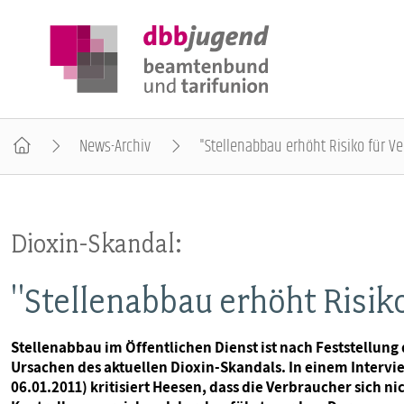
News-Archiv
"Stellenabbau erhöht Risiko für V
ÜBER DIE DBB JUGEND
Dioxin-Skandal:
POSITIONEN
"Stellenabbau erhöht Risik
AUSBILDUNGSINFORMATIONEN
Stellenabbau im Öffentlichen Dienst ist nach Feststellun
Ursachen des aktuellen Dioxin-Skandals. In einem Interv
INTERNATIONALES
06.01.2011) kritisiert Heesen, dass die Verbraucher sich 