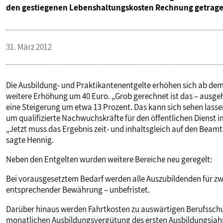
den gestiegenen Lebenshaltungskosten Rechnung getrage
VERANSTALTUNGEN UND SEMINARE
31. März 2012
MITGLIEDSCHAFT & SERVICE
Die Ausbildung- und Praktikantenentgelte erhöhen sich ab dem 
weitere Erhöhung um 40 Euro. „Grob gerechnet ist das – ausg
eine Steigerung um etwa 13 Prozent. Das kann sich sehen lasse
um qualifizierte Nachwuchskräfte für den öffentlichen Dienst i
„Jetzt muss das Ergebnis zeit- und inhaltsgleich auf den Be
sagte Hennig.
Neben den Entgelten wurden weitere Bereiche neu geregelt:
Bei vorausgesetztem Bedarf werden alle Auszubildenden für z
entsprechender Bewährung – unbefristet.
Darüber hinaus werden Fahrtkosten zu auswärtigen Berufsschule
monatlichen Ausbildungsvergütung des ersten Ausbildungsjahr