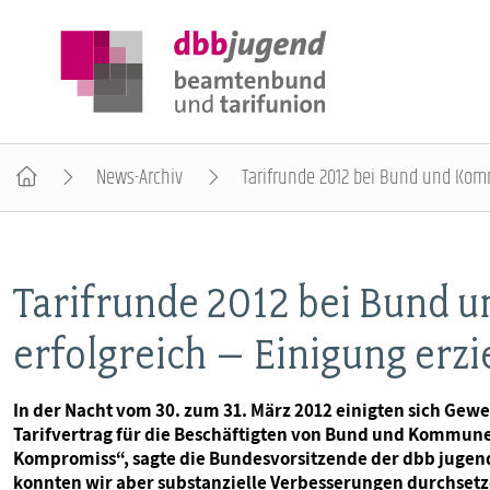
News-Archiv
Tarifrunde 2012 bei Bund und Komm
ÜBER DIE DBB JUGEND
Tarifrunde 2012 bei Bund 
POSITIONEN
erfolgreich – Einigung erzie
AUSBILDUNGSINFORMATIONEN
In der Nacht vom 30. zum 31. März 2012 einigten sich Gew
Tarifvertrag für die Beschäftigten von Bund und Kommunen
INTERNATIONALES
Kompromiss“, sagte die Bundesvorsitzende der dbb jugen
konnten wir aber substanzielle Verbesserungen durchse