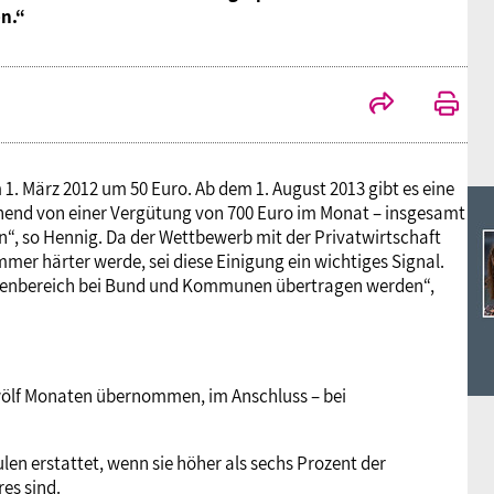
Ideencampus
n.“
Landesjugendbünde
Akademie
Parlamentarisches Sommerfest
Verlag
1. März 2012 um 50 Euro. Ab dem 1. August 2013 gibt es eine
ehend von einer Vergütung von 700 Euro im Monat – insgesamt
n“, so Hennig. Da der Wettbewerb mit der Privatwirtschaft
mmer härter werde, sei diese Einigung ein wichtiges Signal.
amtenbereich bei Bund und Kommunen übertragen werden“,
wölf Monaten übernommen, im Anschluss – bei
n erstattet, wenn sie höher als sechs Prozent der
es sind.