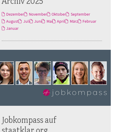
Archiv 2025
Dezember
November
Oktober
September
August
Juli
Juni
Mai
April
März
Februar
Januar
Jobkompass auf
staatklar.org