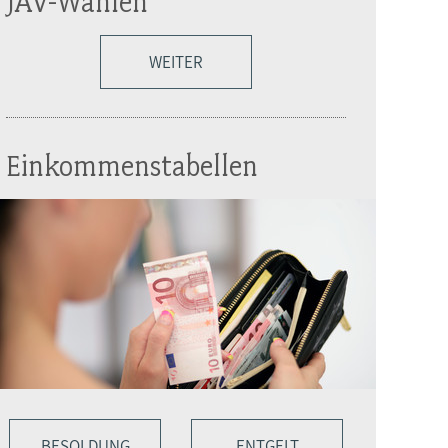
JAV-Wahlen
WEITER
Einkommenstabellen
BESOLDUNG
ENTGELT