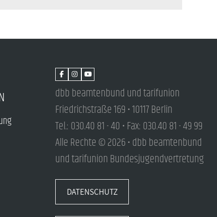
dbb beamtenbund und tarifunion
N
Friedrichstraße 169 • 10117 Berlin
tung
Tel.: 030.40 81 - 40 • Fax: 030.40 81 - 49 99
Alle Rechte © 2026 • dbb beamtenbund
und tarifunion Bundesjugendvertretung
DATENSCHUTZ