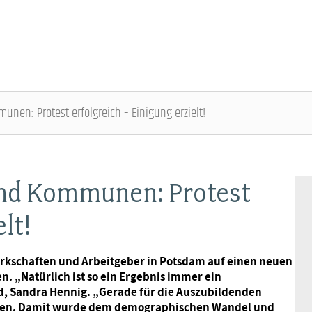
unen: Protest erfolgreich – Einigung erzielt!
ÜBER DIE DBB JUGEND - ÜBERBLICK
AUSBILDUNGSINFORMATIONEN - ÜBERBLICK
VERANSTALTUNGEN UND SEMINARE -
MITGLIEDSCHAFT & SERVICE - ÜBERBLICK
ÜBERBLICK
und Kommunen: Protest
Gremien
Jugend- und Auszubildendenvertretung
Rechtsschutz
lt!
Bundesjugendausschuss
Kontakt
Hochschulen
Vorsorgewerk
erkschaften und Arbeitgeber in Potsdam auf einen neuen
Bundesjugendtag
. „Natürlich ist so ein Ergebnis immer ein
Mitgliedsgewerkschaften
Jobkompass
Vorteilswelt
d, Sandra Hennig. „Gerade für die Auszubildenden
tzen. Damit wurde dem demographischen Wandel und