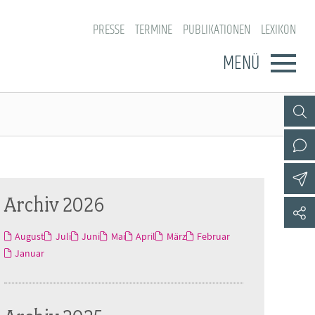
PRESSE
TERMINE
PUBLIKATIONEN
LEXIKON
MENÜ
Archiv 2026
August
Juli
Juni
Mai
April
März
Februar
Januar